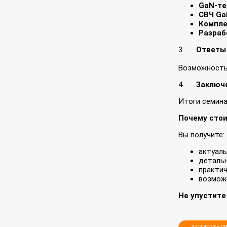
GaN‑те
СВЧ Ga
Компле
Разраб
3.
Ответы
Возможность 
4.
Заключ
Итоги семина
Почему сто
Вы получи
актуал
детальн
практич
возмож
Не упустите