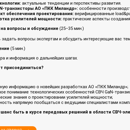
хнологии:
актуальные тенденции и перспективы развития.
N‑транзисторы АО «ПКК Миландр»:
особенности производст
кт обеспечения проектирования:
верифицированные load&pul
отка усилителей мощности:
практические аспекты создания
 на вопросы и обсуждение
(25–35 мин.)
задать вопросы экспертам и обсудить интересующие вас тем
ение
(5 мин.)
ра и информация о дальнейших шагах.
ит присоединиться?
те:
ьную информацию о новейших разработках АО «ПКК Миландр»;
ое понимание технологических особенностей СВЧ GaN‑транзи
еские знания о проектировании усилителей мощности;
ность напрямую пообщаться с ведущими специалистами комп
 шанс быть в курсе передовых решений в области СВЧ‑эле