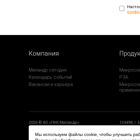
Насто
конфи
Компания
Проду
Миландр сегодня
Микросх
Календарь событий
РЭА
Вакансии и карьера
Микросхе
примене
2026 © АО «ПКК Миландр»
124498, г.
Политика обработки персональных данных
Политика конфиденциальности
Мы используем файлы cookie, чтобы улучшить раб