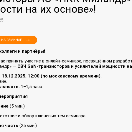
сти на их основе»!
25
 НА СЕМИНАР
оллеги и партнёры!
ас принять участие в онлайн‑семинаре, посвящённом разрабо
андр» —
СВЧ GaN‑транзисторов и усилителей мощности на 
:
18.12.2025, 12:00 (по московскому времени).
айн.
льность:
1–1,5 часа.
мероприятия
ение
(5 мин.)
етствие и обзор ключевых тем семинара.
ая часть
(25 мин.)