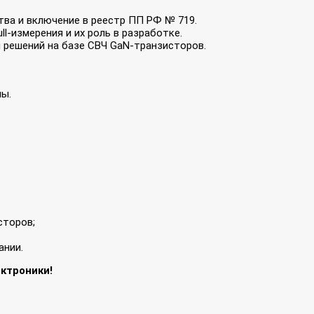
ва и включение в реестр ПП РФ № 719.
l‑измерения и их роль в разработке.
 решений на базе СВЧ GaN‑транзисторов.
ы.
сторов;
ании.
ктроники!