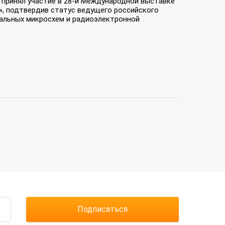
» принял участие в 28-й Международной выставке
», подтвердив статус ведущего российского
ральных микросхем и радиоэлектронной