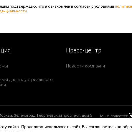
ящим подтверждаю, что я ознакомлен и согласен с условиями
политики
денциальности
.
кция
Пресс-центр
емы
Новости компании
мы для индустриального
ния
 Москва, Зеленоград, Георгиевский проспект, дом 5
Мы в соцсетях:
оту сайта. Продолжая использовать сайт, Вы соглашаетесь на обр