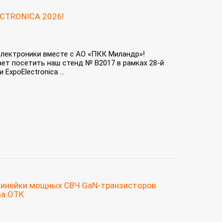
ECTRONICA 2026!
лектроники вместе с АО «ПКК Миландр»!
ет посетить наш стенд № B2017 в рамках 28‑й
xpoElectronica ...
линейки мощных СВЧ GaN-транзисторов
ва ОТК