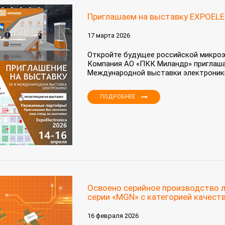
Приглашаем на выставку EXPOEL
17 марта 2026
Откройте будущее российской микроэ
Компания АО «ПКК Миландр» приглаша
Международной выставки электроники E
ПОДРОБНЕЕ
Освоено серийное производство 
серии «MGN» с категорией качест
16 февраля 2026