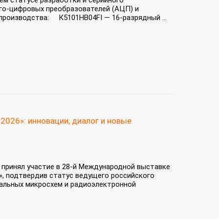
м статусе разработки и серийного
го‑цифровых преобразователей (АЦП) и
производства: К5101НВ04FI — 16‑разрядный ...
2026»: инновации, диалог и новые
» принял участие в 28-й Международной выставке
», подтвердив статус ведущего российского
ральных микросхем и радиоэлектронной