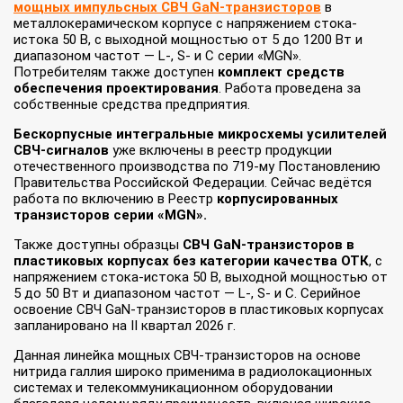
мощных импульсных СВЧ GaN-транзисторов
в
металлокерамическом корпусе с напряжением стока-
истока 50 В, с выходной мощностью от 5 до 1200 Вт и
диапазоном частот — L-, S- и C серии «MGN».
Потребителям также доступен
комплект средств
обеспечения проектирования
. Работа проведена за
собственные средства предприятия.
Бескорпусные интегральные микросхемы усилителей
СВЧ-сигналов
уже включены в реестр продукции
отечественного производства по 719-му Постановлению
Правительства Российской Федерации. Сейчас ведётся
работа по включению в Реестр
корпусированных
транзисторов серии «MGN».
Также доступны образцы
СВЧ GaN-транзисторов в
пластиковых корпусах без категории качества ОТК
, с
напряжением стока-истока 50 В, выходной мощностью от
5 до 50 Вт и диапазоном частот — L-, S- и C. Серийное
освоение СВЧ GaN-транзисторов в пластиковых корпусах
запланировано на II квартал 2026 г.
Данная линейка мощных СВЧ-транзисторов на основе
нитрида галлия широко применима в радиолокационных
системах и телекоммуникационном оборудовании