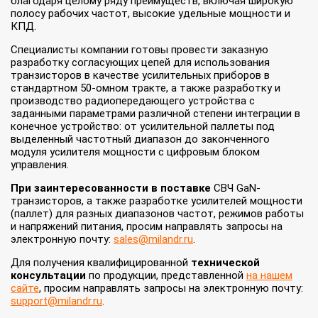
благодаря целому ряду преимуществ, включая широкую
полосу рабочих частот, высокие удельные мощности и
КПД.
Специалисты компании готовы провести заказную
разработку согласующих цепей для использования
транзисторов в качестве усилительных приборов в
стандартном 50-омном тракте, а также разработку и
производство радиопередающего устройства с
заданными параметрами различной степени интеграции в
конечное устройство: от усилительной паллеты под
выделенный частотный диапазон до законченного
модуля усилителя мощности с цифровым блоком
управления.
При заинтересованности в поставке
СВЧ GaN-
транзисторов, а также разработке усилителей мощности
(паллет) для разных диапазонов частот, режимов работы
и напряжений питания, просим направлять запросы на
электронную почту:
sales@milandr.ru
.
Для получения квалифицированной
технической
консультации
по продукции, представленной
на нашем
сайте
, просим направлять запросы на электронную почту:
support@milandr.ru
.