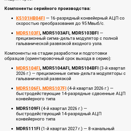
Компоненты серийного производства:
К5101НВ04FI
— 16‑разрядный конвейерный АЦП со
скоростью преобразования до 95 Мвыб/с.
MDR5103FI
, MDR5103АFI, MDR5103ВFI
—
прецизионный сигма‑дельта модулятор с полной
гальванической развязкой входного узла.
Компоненты на стадии разработки и подготовки
образцов (ориентировочный срок выхода в серию):
MDR5104FI
, MDR5104AFI, MDR5104BFI
(3‑й квартал
2026 г.) — прецизионные сигма‑дельта модуляторы с
гальванической развязкой
MDR5106FI, MDR5107FI
(4‑й квартал 2026 г.) —
быстродействующие 14‑разрядные сдвоенные АЦП
конвейерного типа
MDR5109FI
(4‑й квартал 2026 г.) —
быстродействующий 14-разрядный АЦП
конвейерного типа
MDR5111FI
(1‑й квартал 2027 г.) — 8‑канальный